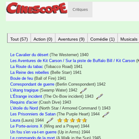
Critiques
Tout (57)
Action (0)
Aventures (9)
Comédie (1)
Musicals 
Le Cavalier du désert
(The Westerner) 1940
Les Aventures de Kit Carson / Sur la piste de Buffalo Bill / Kit Carson
(K
La Route du tabac
(Tobacco Road) 1941
La Reine des rebelles
(Belle Starr) 1941
Boule de feu
(Ball of Fire) 1941
Correspondant de guerre
(Berlin Correspondent) 1942
L'étang tragique
(Swamp Water) 1942
L'Étrange incident
(The Ox-Bow incident) 1943
Requins d'acier
(Crash Dive) 1943
L'étoile du Nord
(North Star / Armored Command !) 1943
Les Prisonniers de Satan
(The Purple Heart) 1944
Laura
(Laura) 1944
Le Porte-avions X
(Wing and a Prayer) 1944
Un fou s'en va-t-en guerre
(Up in Arms) 1944
Le commando de la mort
(A Walk in the Sun) 1945