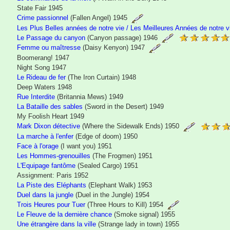
State Fair 1945
Crime passionnel
(Fallen Angel) 1945
Les Plus Belles années de notre vie / Les Meilleures Années de notre v
Le Passage du canyon
(Canyon passage) 1946
Femme ou maîtresse
(Daisy Kenyon) 1947
Boomerang! 1947
Night Song 1947
Le Rideau de fer
(The Iron Curtain) 1948
Deep Waters 1948
Rue Interdite
(Britannia Mews) 1949
La Bataille des sables
(Sword in the Desert) 1949
My Foolish Heart 1949
Mark Dixon détective
(Where the Sidewalk Ends) 1950
La marche à l'enfer
(Edge of doom) 1950
Face à l'orage
(I want you) 1951
Les Hommes-grenouilles
(The Frogmen) 1951
L'Equipage fantôme
(Sealed Cargo) 1951
Assignment: Paris 1952
La Piste des Eléphants
(Elephant Walk) 1953
Duel dans la jungle
(Duel in the Jungle) 1954
Trois Heures pour Tuer
(Three Hours to Kill) 1954
Le Fleuve de la dernière chance
(Smoke signal) 1955
Une étrangère dans la ville
(Strange lady in town) 1955